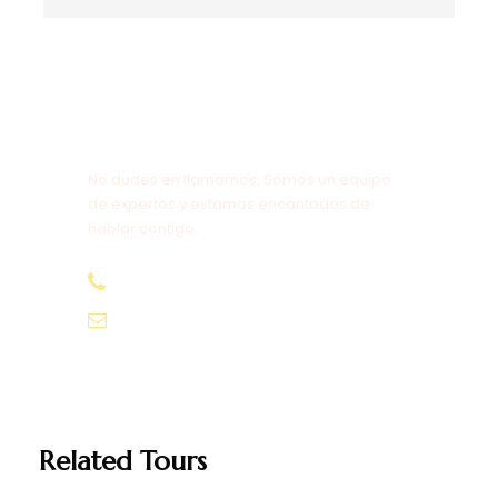
¿Tienes alguna pregunta?
No dudes en llamarnos. Somos un equipo
de expertos y estamos encantados de
hablar contigo.
+212647064454
Beinmorocco01@gmail.com
Related Tours