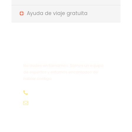
Ayuda de viaje gratuita
¿Tienes alguna pregunta?
No dudes en llamarnos. Somos un equipo
de expertos y estamos encantados de
hablar contigo.
+212647064454
Beinmorocco01@gmail.com