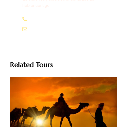
hablar contigo.
+212647064454
Beinmorocco01@gmail.com
Related Tours