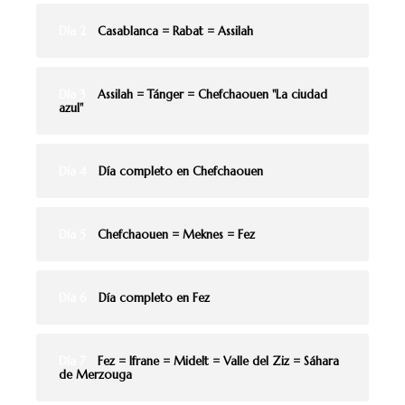
Día 2
Casablanca = Rabat = Assilah
Día 3
Assilah = Tánger = Chefchaouen "La ciudad
azul"
Día 4
Día completo en Chefchaouen
Día 5
Chefchaouen = Meknes = Fez
Día 6
Día completo en Fez
Día 7
Fez = Ifrane = Midelt = Valle del Ziz = Sáhara
de Merzouga