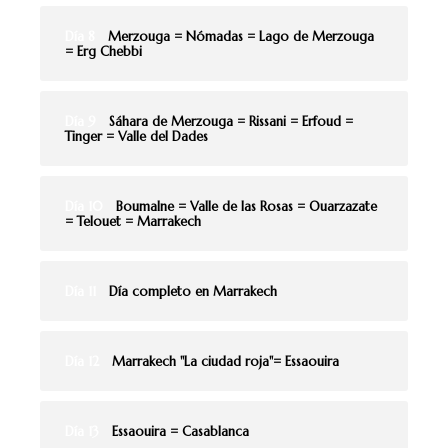
Día 8
Merzouga = Nómadas = Lago de Merzouga
= Erg Chebbi
Día 9
Sáhara de Merzouga = Rissani = Erfoud =
Tinger = Valle del Dades
Día 10
Boumalne = Valle de las Rosas = Ouarzazate
= Telouet = Marrakech
Día 11
Día completo en Marrakech
Día 12
Marrakech "La ciudad roja"= Essaouira
Día 13
Essaouira = Casablanca